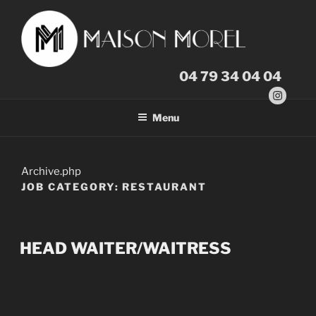
Skip
to
content
04 79 34 04 04
L'AMOUR DU BIEN MANGER
Instagr
Menu
Archive.php
JOB CATEGORY:
RESTAURANT
HEAD WAITER/WAITRESS